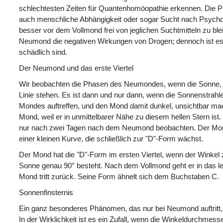
schlechtesten Zeiten für Quantenhomöopathie erkennen. Die 
auch menschliche Abhängigkeit oder sogar Sucht nach Psych
besser vor dem Vollmond frei von jeglichen Suchtmitteln zu bl
Neumond die negativen Wirkungen von Drogen; dennoch ist es
schädlich sind.
Der Neumond und das erste Viertel
Wir beobachten die Phasen des Neumondes, wenn die Sonne, d
Linie stehen. Es ist dann und nur dann, wenn die Sonnenstrahl
Mondes auftreffen, und den Mond damit dunkel, unsichtbar ma
Mond, weil er in unmittelbarer Nähe zu diesem hellen Stern is
nur nach zwei Tagen nach dem Neumond beobachten. Der Mon
einer kleinen Kurve, die schließlich zur "D"-Form wächst.
Der Mond hat die "D"-Form im ersten Viertel, wenn der Winke
Sonne genau 90° besteht. Nach dem Vollmond geht er in das let
Mond tritt zurück. Seine Form ähnelt sich dem Buchstaben C.
Sonnenfinsternis
Ein ganz besonderes Phänomen, das nur bei Neumond auftritt,
In der Wirklichkeit ist es ein Zufall, wenn die Winkeldurchme