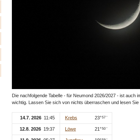
Die nachfolgende Tabelle - für Neumond 2026/2027 - ist auch 
wichtig. Lassen Sie sich von nichts überraschen und lesen Sie 
14.7. 2026
11:45
Krebs
23°
57 '
12.8. 2026
19:37
Löwe
21°
50 '
59 '