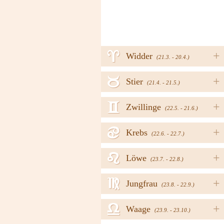
a
+
Widder
(21.3. - 20.4.)
b
+
Stier
(21.4. - 21.5.)
c
+
Zwillinge
(22.5. - 21.6.)
d
+
Krebs
(22.6. - 22.7.)
e
+
Löwe
(23.7. - 22.8.)
f
+
Jungfrau
(23.8. - 22.9.)
g
+
Waage
(23.9. - 23.10.)