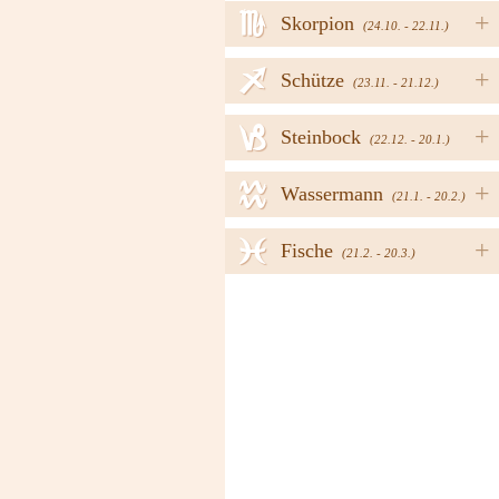
h
+
Skorpion
(24.10. - 22.11.)
i
+
Schütze
(23.11. - 21.12.)
j
+
Steinbock
(22.12. - 20.1.)
k
+
Wassermann
(21.1. - 20.2.)
l
+
Fische
(21.2. - 20.3.)