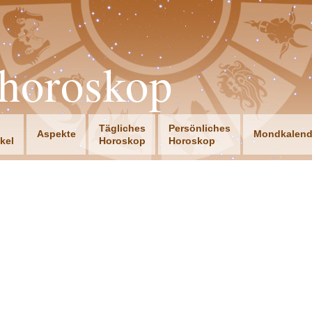
horoskop
Tägliches
Persönliches
Aspekte
Mondkalend
ikel
Horoskop
Horoskop