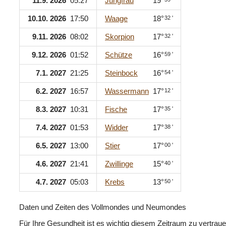
11.9. 2026
05:27
Jungfrau
19°
10.10. 2026
17:50
Waage
18°
32 '
9.11. 2026
08:02
Skorpion
17°
32 '
9.12. 2026
01:52
Schütze
16°
59 '
7.1. 2027
21:25
Steinbock
16°
54 '
6.2. 2027
16:57
Wassermann
17°
12 '
8.3. 2027
10:31
Fische
17°
35 '
7.4. 2027
01:53
Widder
17°
38 '
6.5. 2027
13:00
Stier
17°
00 '
4.6. 2027
21:41
Zwillinge
15°
40 '
4.7. 2027
05:03
Krebs
13°
50 '
Daten und Zeiten des Vollmondes und Neumondes
Für Ihre Gesundheit ist es wichtig diesem Zeitraum zu vertrau