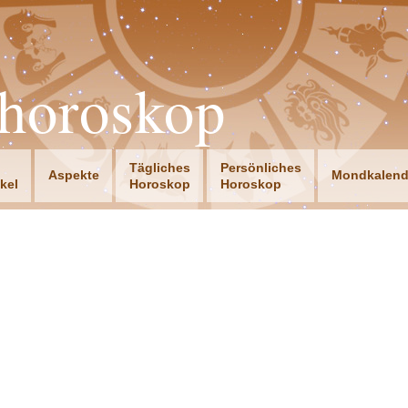
horoskop
Tägliches
Persönliches
Aspekte
Mondkalend
ikel
Horoskop
Horoskop