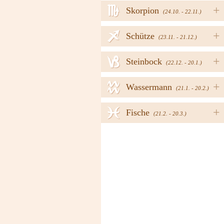
h
+
Skorpion
(24.10. - 22.11.)
i
+
Schütze
(23.11. - 21.12.)
j
+
Steinbock
(22.12. - 20.1.)
k
+
Wassermann
(21.1. - 20.2.)
l
+
Fische
(21.2. - 20.3.)