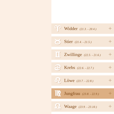
a
+
Widder
(21.3. - 20.4.)
b
+
Stier
(21.4. - 21.5.)
c
+
Zwillinge
(22.5. - 21.6.)
d
+
Krebs
(22.6. - 22.7.)
e
+
Löwe
(23.7. - 22.8.)
f
+
Jungfrau
(23.8. - 22.9.)
g
+
Waage
(23.9. - 23.10.)