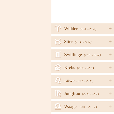
a
+
Widder
(21.3. - 20.4.)
b
+
Stier
(21.4. - 21.5.)
c
+
Zwillinge
(22.5. - 21.6.)
d
+
Krebs
(22.6. - 22.7.)
e
+
Löwe
(23.7. - 22.8.)
f
+
Jungfrau
(23.8. - 22.9.)
g
+
Waage
(23.9. - 23.10.)