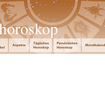
horoskop
Tägliches
Persönliches
Aspekte
Mondkalend
ikel
Horoskop
Horoskop