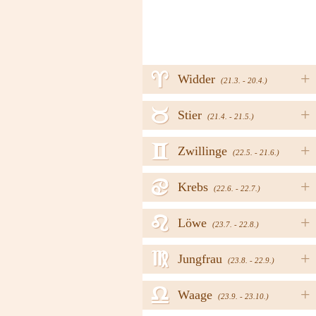
a
+
Widder
(21.3. - 20.4.)
b
+
Stier
(21.4. - 21.5.)
c
+
Zwillinge
(22.5. - 21.6.)
d
+
Krebs
(22.6. - 22.7.)
e
+
Löwe
(23.7. - 22.8.)
f
+
Jungfrau
(23.8. - 22.9.)
g
+
Waage
(23.9. - 23.10.)