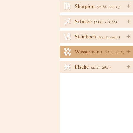
h
+
Skorpion
(24.10. - 22.11.)
i
+
Schütze
(23.11. - 21.12.)
j
+
Steinbock
(22.12. - 20.1.)
k
+
Wassermann
(21.1. - 20.2.)
l
+
Fische
(21.2. - 20.3.)