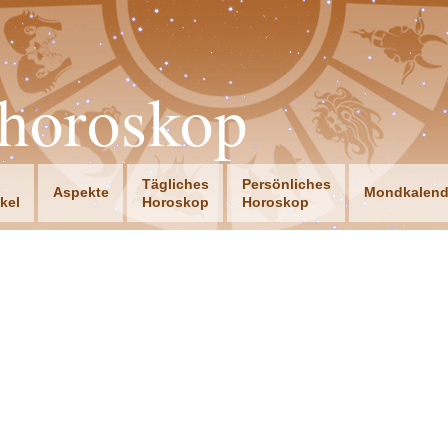
horoskop
Tägliches
Persönliches
Aspekte
Mondkalend
ikel
Horoskop
Horoskop