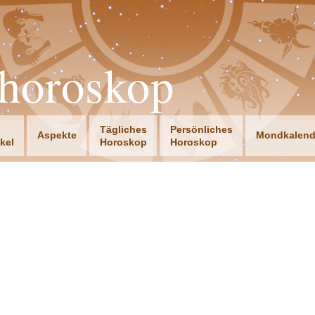
horoskop
Tägliches
Persönliches
Aspekte
Mondkalend
ikel
Horoskop
Horoskop