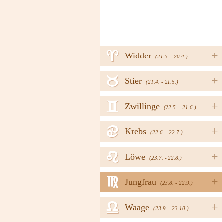
a
+
Widder
(21.3. - 20.4.)
b
+
Stier
(21.4. - 21.5.)
c
+
Zwillinge
(22.5. - 21.6.)
d
+
Krebs
(22.6. - 22.7.)
e
+
Löwe
(23.7. - 22.8.)
f
+
Jungfrau
(23.8. - 22.9.)
g
+
Waage
(23.9. - 23.10.)