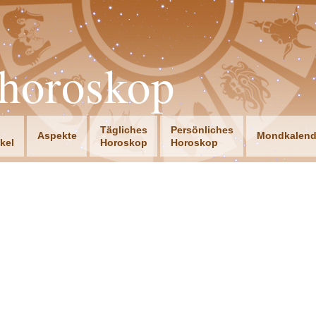
horoskop
Tägliches
Persönliches
Aspekte
Mondkalend
ikel
Horoskop
Horoskop