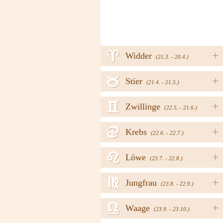
a
+
Widder
(21.3. - 20.4.)
b
+
Stier
(21.4. - 21.5.)
c
+
Zwillinge
(22.5. - 21.6.)
d
+
Krebs
(22.6. - 22.7.)
e
+
Löwe
(23.7. - 22.8.)
f
+
Jungfrau
(23.8. - 22.9.)
g
+
Waage
(23.9. - 23.10.)