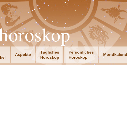
horoskop
Tägliches
Persönliches
Aspekte
Mondkalend
ikel
Horoskop
Horoskop