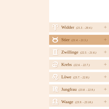
a
+
Widder
(21.3. - 20.4.)
b
+
Stier
(21.4. - 21.5.)
c
+
Zwillinge
(22.5. - 21.6.)
d
+
Krebs
(22.6. - 22.7.)
e
+
Löwe
(23.7. - 22.8.)
f
+
Jungfrau
(23.8. - 22.9.)
g
+
Waage
(23.9. - 23.10.)