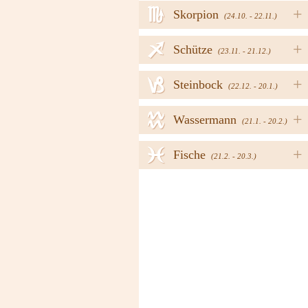
h
+
Skorpion
(24.10. - 22.11.)
i
+
Schütze
(23.11. - 21.12.)
j
+
Steinbock
(22.12. - 20.1.)
k
+
Wassermann
(21.1. - 20.2.)
l
+
Fische
(21.2. - 20.3.)