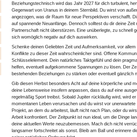
Beziehungstechnisch wird das Jahr 2027 für dich turbulent, her
Gegenwart von Uranus in deinem Sternbild. Du wirst von au
angezogen, was dir Raum für neue Perspektiven verschafft. Di
auf spannende Neuanfänge. Dennoch solltest du dir deine Zei
Partnerschaft nicht überstürzen. Eine unüberlegte, zu schnell
sich womöglich negativ auf dich auswirken.
Schenke deinen Geliebten Zeit und Aufmerksamkeit, vor alle
Konflikte zu dieser Zeit wahrscheinlicher sind. Offene Kommunik
Schlüsselelement. Dein natürliches Taktgefühl und dein pragm
helfen, eventuell aufgekommene Spannungen zu lösen. Der Zeit
bestehenden Beziehungen zu stärken oder eventuell gänzlich
Gib diesen Herbst besonders Acht auf deine körperliche und me
deine Lebensweise insofern anpassen, dass du auf eine ausg
regelmäßig Sport treibst. Sobald Jupiter rückläufig wird, wird e
momentanen Leben verursachen und du wirst vor unerwartete 
Projekt, an dem du arbeitest, läuft nicht nach Plan, oder du wir
Arbeit konfrontiert. Der Zeitpunkt ist nun ideal, um die Dinge
deine aktuellen Werte neuzubemessen. Mach dich nicht verrüc
langsamer fortschreitet als sonst. Bleib am Ball und erinnere d