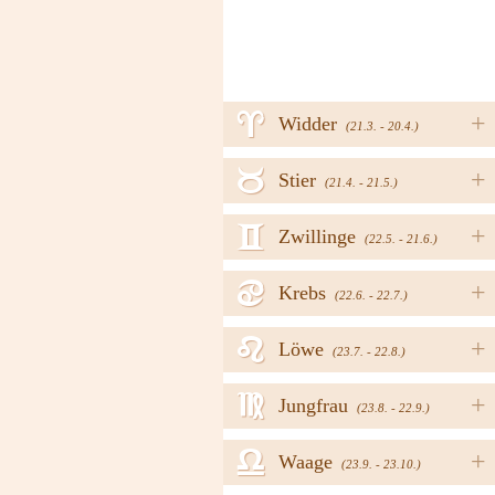
a
+
Widder
(21.3. - 20.4.)
b
+
Stier
(21.4. - 21.5.)
c
+
Zwillinge
(22.5. - 21.6.)
d
+
Krebs
(22.6. - 22.7.)
e
+
Löwe
(23.7. - 22.8.)
f
+
Jungfrau
(23.8. - 22.9.)
g
+
Waage
(23.9. - 23.10.)