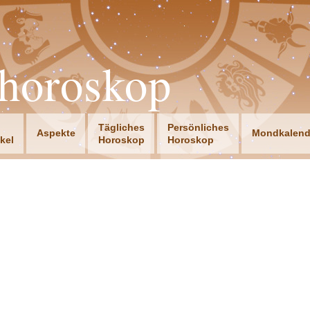
horoskop
Tägliches
Persönliches
Aspekte
Mondkalend
ikel
Horoskop
Horoskop