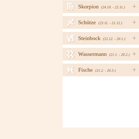
h
+
Skorpion
(24.10. - 22.11.)
i
+
Schütze
(23.11. - 21.12.)
j
+
Steinbock
(22.12. - 20.1.)
k
+
Wassermann
(21.1. - 20.2.)
l
+
Fische
(21.2. - 20.3.)